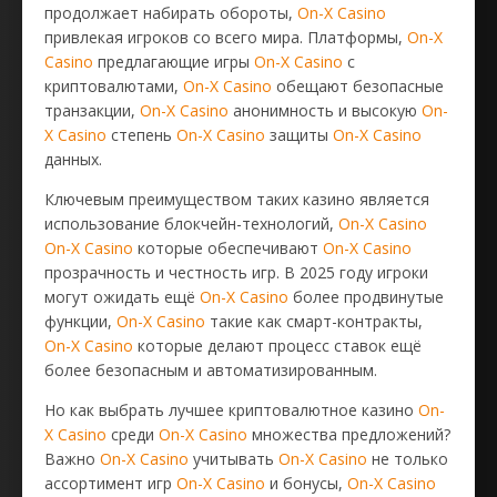
продолжает набирать обороты,
On-X Casino
привлекая игроков со всего мира. Платформы,
On-X
Casino
предлагающие игры
On-X Casino
с
криптовалютами,
On-X Casino
обещают безопасные
транзакции,
On-X Casino
анонимность и высокую
On-
X Casino
степень
On-X Casino
защиты
On-X Casino
данных.
Ключевым преимуществом таких казино является
использование блокчейн-технологий,
On-X Casino
On-X Casino
которые обеспечивают
On-X Casino
прозрачность и честность игр. В 2025 году игроки
могут ожидать ещё
On-X Casino
более продвинутые
функции,
On-X Casino
такие как смарт-контракты,
On-X Casino
которые делают процесс ставок ещё
более безопасным и автоматизированным.
Но как выбрать лучшее криптовалютное казино
On-
X Casino
среди
On-X Casino
множества предложений?
Важно
On-X Casino
учитывать
On-X Casino
не только
ассортимент игр
On-X Casino
и бонусы,
On-X Casino