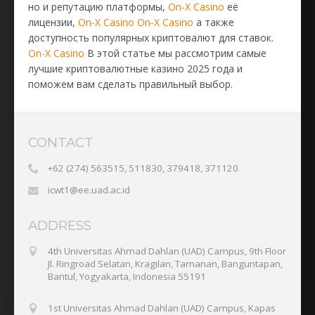
но и репутацию платформы,
On-X Casino
её
лицензии,
On-X Casino
On-X Casino
а также
доступность популярных криптовалют для ставок.
On-X Casino
В этой статье мы рассмотрим самые
лучшие криптовалютные казино 2025 года и
поможем вам сделать правильный выбор.
CONTACT
+62 (274) 563515, 511830, 379418, 371120
icwt1@ee.uad.ac.id
ADDRESS
4th Universitas Ahmad Dahlan (UAD) Campus, 9th Floor
Jl. Ringroad Selatan, Kragilan, Tamanan, Banguntapan,
Bantul, Yogyakarta, Indonesia 55191
1st Universitas Ahmad Dahlan (UAD) Campus, Kapas